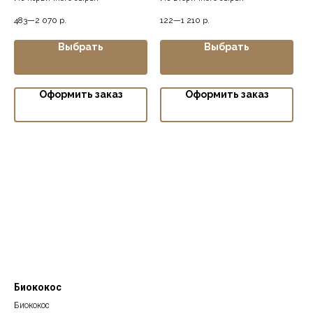
483—2 070
р.
122—1 210
р.
Выбрать
Выбрать
Оформить заказ
Оформить заказ
ДОСТАВКА
Банковские реквизиты:
БИК: 047888760
к/сч: 301 018 103 000 000 00 760
Ярославский филиал ПАО «Промсвязьбанк», г.
Ярославль
р/сч: 407 028 105 020 000 496 98
5 тонн, 36 м3 + прицеп 4
10 тонн, 40 м3
Биококос
тонны, 40м3
Биококос