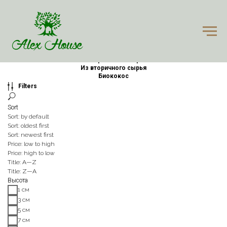
All
Из первичного сырья
Из вторичного сырья
Биококос
All
Из первичного сырья
Из вторичного сырья
Биококос
Filters
Sort
Sort: by default
Sort: oldest first
Sort: newest first
Price: low to high
Price: high to low
Title: A—Z
Title: Z—A
Высота
1 см
3 см
5 см
7 см