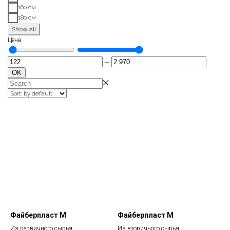
160 см
180 см
Show all
Цена
—
OK
Файберпласт М
Файберпласт М
Из первичного сырья
Из вторичного сырья